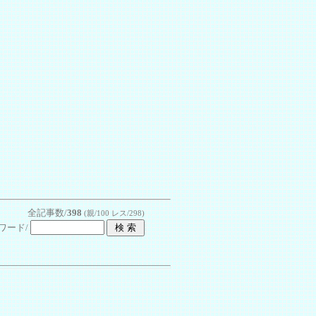
全記事数/
398
(親/100 レス/298)
ワード/