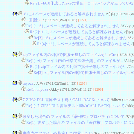
........
Re[2]: vb6.0作成したexeの場合、コールバックが走ってい
-i! にスペースが連続してあると解凍されません
/竹内
(19/02/06(W
....
（削除）
/
(19/02/20(Wed) 09:01)
[1221]
....
Re[1]: -i! にスペースが連続してあると解凍されません
/Akky
(
........
Re[2]: -i! にスペースが連続してあると解凍されません
/竹内
............
Re[3]: -i! にスペースが連続してあると解凍されません
/Ak
................
Re[4]: -i! にスペースが連続してあると解凍されません
/
zipファイル内の列挙で拡張子無しのファイルが...
/
Crc
(18/08/18(S
....
Re[1]: zipファイル内の列挙で拡張子無しのファイルが...
/Akk
........
Re[2]: zipファイル内の列挙で拡張子無しのファイルが...
/Cr
............
Re[3]: zipファイル内の列挙で拡張子無しのファイルが...
/
C
myoza
/Ａあ
(17/11/02(Thu) 14:33)
[1205]
....
Re[1]: myoza
/Akky
(17/11/15(Wed) 11:23)
[1206]
7-ZIP32.DLL 書庫テスト時のCALL BACKについて
/hlhex
(17/08/
....
Re[1]: 7-ZIP32.DLL 書庫テスト時のCALL BACKについて
/Akk
改変した場合の ファイルの「著作権」プロパティについて
/や
....
Re[1]: 改変した場合の ファイルの「著作権」プロパティにつ
書庫内のファイルを指定して復元したい
/Rary
(15/12/17(Thu) 11:0