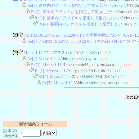
....
Re[1]: 書庫内のファイルを指定して復元したい
/Akky
(15/12/18
........
Re[2]: 書庫内のファイルを指定して復元したい
/Rary
(15/12/1
............
Re[3]: 書庫内のファイルを指定して復元したい
/Akky
(15/1
................
Re[4]: 書庫内のファイルを指定して復元したい
/Rary
(15
7-ZIP32.DLLのVersion 9.22.00.01での商用利用について
/
KYD
(15
....
Re[1]: 7-ZIP32.DLLのVersion 9.22.00.01での商用利用について
Myoza1.11
/プレアデス
(13/12/10(Tue) 13:21)
[1154]
....
Re[1]: Myoza1.11
/Akky
(13/12/20(Fri) 18:35)
[1155]
........
Re[2]: Myoza1.11
/LovezombieH
(14/04/20(Sun) 02:09)
[1173]
............
Re[3]: Myoza1.11
/Akky
(14/04/22(Tue) 08:45)
[1174]
................
Re[4]: Myoza1.11
/スケ
(15/09/02(Wed) 22:10)
[1190]
....................
Re[5]: Myoza1.11
/Akky
(15/09/05(Sat) 18:23)
[1191]
削除/編集フォーム
記事NO
/
(半角数字)