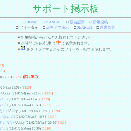
サポート掲示板
□
HOME
□
MANUAL
□
新着記事
□
新規投稿
□ ツリー表示 □
記事全文表示
□
SEARCH
□
過去ログ
■ 新規投稿からどんどん投稿してください!
■ 24時間以内の記事は
で表示されます。
■
をクリックするとそのツリーを一括で表示します。
33]
1234]
解決済み!
t) 17:17)
[1235]
/23(Sat) 21:51)
[1223]
/Akky
(21/01/24(Sun) 23:40)
[1224]
ない
/li
(21/02/02(Tue) 11:43)
[1229]
ない
/li
(21/01/25(Mon) 16:57)
[1227]
いない
/Akky
(21/01/26(Tue) 01:50)
[1228]
ていない
/li
(21/02/03(Wed) 10:54)
[1230]
っていない
/Akky
(21/02/03(Wed) 20:39)
[1232]
ない
/li
(21/01/25(Mon) 10:36)
[1226]