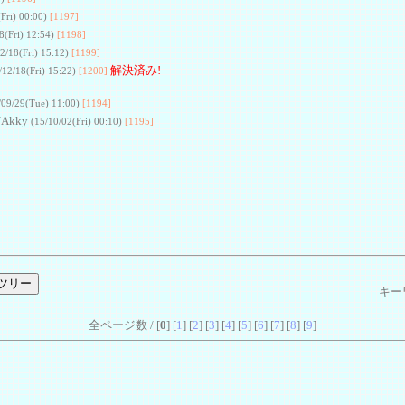
(Fri) 00:00)
[1197]
8(Fri) 12:54)
[1198]
2/18(Fri) 15:12)
[1199]
解決済み!
/12/18(Fri) 15:22)
[1200]
/09/29(Tue) 11:00)
[1194]
/Akky
(15/10/02(Fri) 00:10)
[1195]
キー
全ページ数 / [
0
] [
1
] [
2
] [
3
] [
4
] [
5
] [
6
] [
7
] [
8
] [
9
]